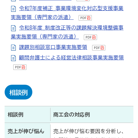
商工会
令和7年度補正_事業環境変化対応型支援事業
実施要領（専門家の派遣）
目的
事業内容
商工会のあゆみ（沿革）
令和8年度_制度改正等の課題解決環境整備事
青年部について
女性部について
業実施要領（専門家の派遣）
課題別相談窓口事業実施要領
セミナー・講習会情報
顧問弁護士による経営法律相談事業実施要領
いしかわ商工会のインボイス広報
採用情報
相談例
石川県商工会連合会とは
相談例
商工会の対応例
石川県商工会青年部連合会とは
売上が伸び悩ん
売上が伸び悩む要因を分析し、