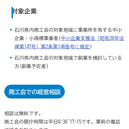
対象企業
商工会の共済・保険
一つの掛金で貯蓄・生命保障・融資の3つの備え（商工
石川県内商工会の対象地域に事業所を有する中小
貯蓄共済）
企業・小規模事業者(
中小企業支援法（昭和38年法
律第147号）第2条第1項各号に規定
)
死亡保険金(最高6千万円)の掛捨共済・福祉共済「生
命」保障
石川県内商工会の対象地域で創業を検討している
石川県中小企業共済協同組合(傷害共済・自動車事故費
方(創業予定者)
用共済）
従業員の退職金共済制度
商工会での経営相談
経営者の退職金制度（小規模企業共済）
取引先の破たんによる連鎖倒産を防ぐ（中小企業倒産防
止共済）
相談は無料です。
商工会の開庁時間は平日8:30~17:15です。事前の電話
海外PL保険(国内補償は、ビジネス総合保険へ）