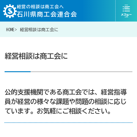
ニ
経営の相談は商工会へ
石川県商工会連合会
ュ
ー
HOME
経営相談は商工会に
076-268-7300
お問い合わせ
経営相談は商工会に
経営相談は商工会に
公的支援機関である商工会では、経営指導
補助金・助成金一覧
員が経営の様々な課題や問題の相談に応じ
ています。お気軽にご相談ください。
商工会が扱う融資・金融制度
令和6年能登半島地震等災害に関する支援情報