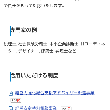
[商工会員限定]初期費用も月額料金も0円!「グーペ」な
で責任をもって対応いたします。
ら、ホームページが無料で作れます。
メリットがいっぱい、労働保険事務
専門家の例
商工会が扱う検定
全国商工会珠算検定試験
税理士,社会保険労務士,中小企業診断士,ITコーディネ
ーター,デザイナー,建築士,弁理士など
リテールマーケティング（販売士）検定試験
石川県内の商工会の支援事例
活用いただける制度
行きます・聞きます・提案します そして伴走します～
商工会の支援事例～
経営力強化総合支援アドバイザー派遣事業
会報「商工かが．のと」
経営安定特別相談事業