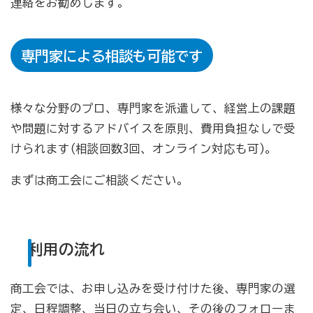
連絡をお勧めします。
病気やケガで働けない場合の所得を補償（休業補償制
度）
専門家による相談も可能です
全国商工会連合会会員福祉共済「がん」重点補償
万が一の「労働災害」と使用者賠償補償がセットの保険
（商工会の業務災害保険）
様々な分野のプロ、専門家を派遣して、経営上の課題
や問題に対するアドバイスを原則、費用負担なしで受
海外での知財係争による経営リスクから皆様をお守りし
ます（海外知財訴訟費用保険制度）
けられます(相談回数3回、オンライン対応も可)。
事業活動のリスクを全て備えた保険（ビジネス総合保
まずは商工会にご相談ください。
険）
情報漏えいリスクの備えに（情報漏えい保険）
利用の流れ
商工会のサービス
商工会では、お申し込みを受け付けた後、専門家の選
経理・記帳代行
定、日程調整、当日の立ち会い、その後のフォローま