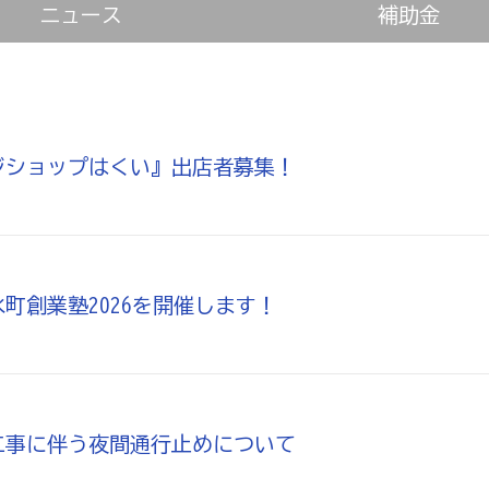
ニュース
補助金
貯蓄共済）
死亡保険金(最高6千万円)の掛捨共済・福祉共済
用共済）
従業員の退職金共済制度
経営者の退職金制度（
止共済）
海外PL保険(国内補償は、ビジネス総合保険へ）
ジショップはくい』出店者募集！
）
全国商工会連合会会員福祉共済「がん」重点補償
（商工会の業務災害保険）
ます（海外知財訴訟費用保険制度）
事業活動のリスクを全
町創業塾2026を開催します！
工事に伴う夜間通行止めについて
も0円!「グーペ」なら、ホームページが無料で作れます。
メ