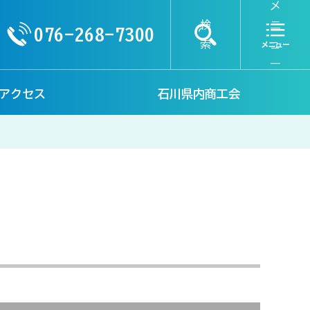
メ
検
ニ
076-268-7300
索
ュ
ー
アクセス
石川県内商工会