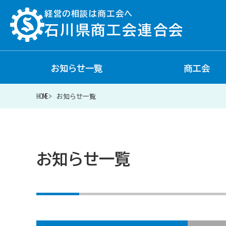
経営の相談は商工会へ
石川県商工会連合会
お知らせ一覧
商工会
経営相談は商工会に
HOME
お知らせ一覧
補助金・助成金一覧
お知らせ一覧
商工会が扱う融資・金融制度
令和6年能登半島地震等災害に関する支援情報