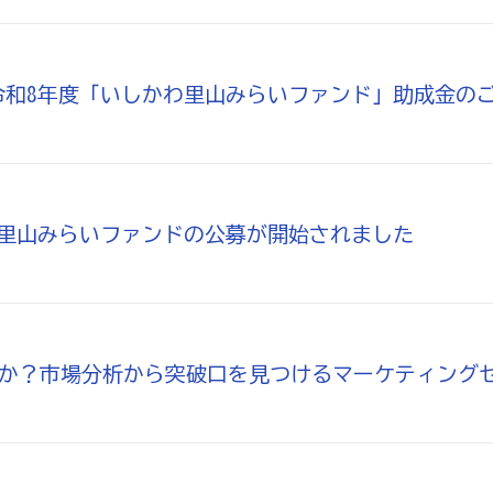
販売士）検定試験
令和8年度「いしかわ里山みらいファンド」助成金の
商工会の支援事例～
わ里山みらいファンドの公募が開始されました
いのか？市場分析から突破口を見つけるマーケティング
について
女性部について