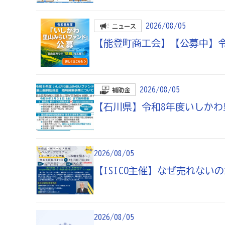
商工会が扱う検定
2026/08/05
ニュース
全国商工会珠算検定試験
リテールマーケティング（
【能登町商工会】【公募中】
石川県内の商工会の支援事例
2026/08/05
行きます・聞きます・提案します そして伴走します～
補助金
【石川県】令和8年度いしか
会報「商工かが．のと」
2026/08/05
商工会
【ISICO主催】なぜ売れな
目的
事業内容
商工会のあゆみ（沿革）
青年部
セミナー・講習会情報
2026/08/05