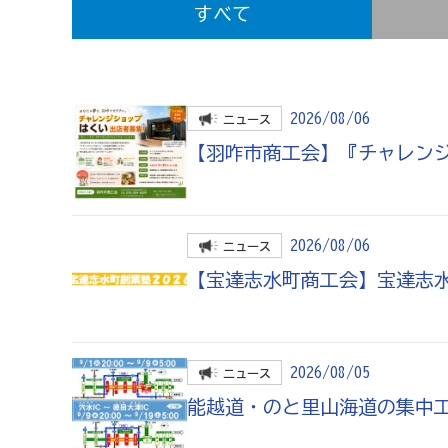
すべて
商工会の共済・保険
一つの掛金で貯蓄・生命保障・融資の3つの備え（商工
石川県中小企業共済協同組合(傷害共済・自動車事故費
2026/08/06
ニュース
取引先の破たんによる連鎖倒産を防ぐ（中小企業倒産防
【羽咋市商工会】『チャレン
病気やケガで働けない場合の所得を補償（休業補償制度
万が一の「労働災害」と使用者賠償補償がセットの保険
2026/08/06
ニュース
海外での知財係争による経営リスクから皆様をお守りし
【宝達志水町商工会】宝達志水
情報漏えいリスクの備えに（情報漏えい保険）
商工会のサービス
2026/08/05
ニュース
能越道・のと里山海道の集中
経理・記帳代行
[商工会員限定]初期費用も月額料金