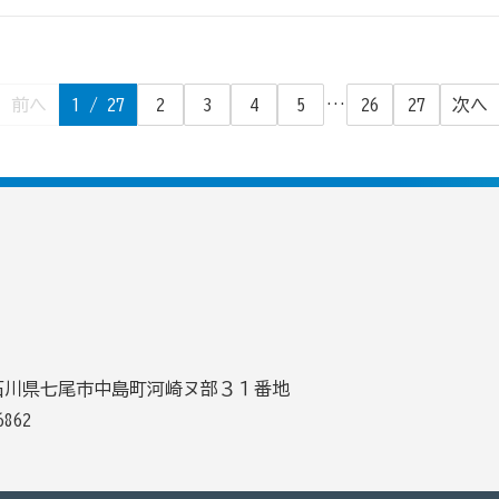
…
前へ
1
/ 27
2
3
4
5
26
27
次へ
43 石川県七尾市中島町河崎ヌ部３１番地
6862