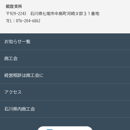
病気やケガで働けない場合の所得を補償（休業補償制
能登支所
度）
〒929-2243 石川県七尾市中島町河崎ヌ部３１番地
TEL：076-204-6862
全国商工会連合会会員福祉共済「がん」重点補償
万が一の「労働災害」と使用者賠償補償がセットの保険
お知らせ一覧
（商工会の業務災害保険）
海外での知財係争による経営リスクから皆様をお守りし
商工会
ます（海外知財訴訟費用保険制度）
事業活動のリスクを全て備えた保険（ビジネス総合保
経営相談は商工会に
険）
情報漏えいリスクの備えに（情報漏えい保険）
アクセス
石川県内商工会
商工会のサービス
経理・記帳代行