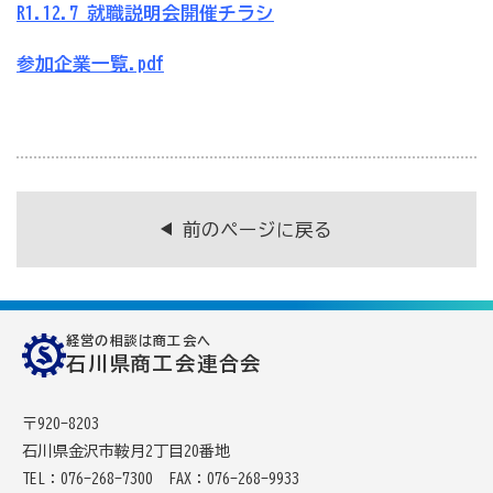
R1.12.7_就職説明会開催チラシ
参加企業一覧.pdf
商工会の共済・保険
一つの掛金で貯蓄・生命保障・融資の3つの備え（商工
貯蓄共済）
死亡保険金(最高6千万円)の掛捨共済・福祉共済「生
命」保障
前のページに戻る
石川県中小企業共済協同組合(傷害共済・自動車事故費
用共済）
従業員の退職金共済制度
経営の相談は商工会へ
経営者の退職金制度（小規模企業共済）
石川県商工会連合会
取引先の破たんによる連鎖倒産を防ぐ（中小企業倒産防
〒920-8203
止共済）
石川県金沢市鞍月2丁目20番地
海外PL保険(国内補償は、ビジネス総合保険へ）
TEL：076-268-7300
FAX：076-268-9933