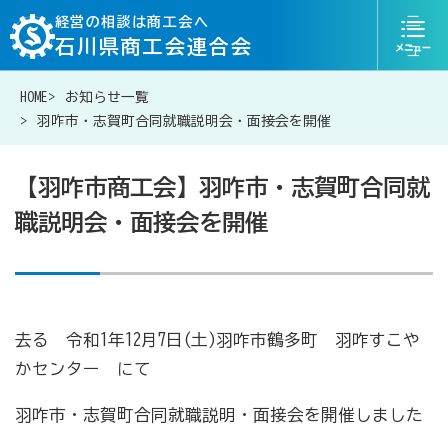
ニ
経営の相談は商工会へ
石川県商工会連合会
ュ
ー
HOME
お知らせ一覧
076-268-7300
お問い合わせ
羽咋市・志賀町合同就職説明会・面接会を開催
【羽咋市商工会】羽咋市・志賀町合同就
職説明会・面接会を開催
経営相談は商工会に
補助金・助成金一覧
去る 令和1年12月7日(土)羽咋市鶴多町 羽咋すこや
かセンター にて
商工会が扱う融資・金融制度
羽咋市・志賀町合同就職説明・面接会を開催しました
令和6年能登半島地震等災害に関する支援情報