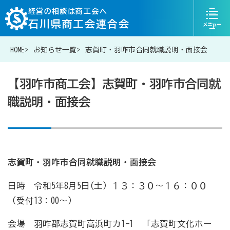
ニ
経営の相談は商工会へ
石川県商工会連合会
ュ
ー
HOME
お知らせ一覧
志賀町・羽咋市合同就職説明・面接会
076-268-7300
お問い合わせ
【羽咋市商工会】志賀町・羽咋市合同就
職説明・面接会
経営相談は商工会に
補助金・助成金一覧
志賀町・羽咋市合同就職説明・面接会
日時 令和5年8月5日(土）１３：３０～１６：００
商工会が扱う融資・金融制度
（受付13：00～）
会場 羽咋郡志賀町高浜町カ1-1 「志賀町文化ホー
令和6年能登半島地震等災害に関する支援情報