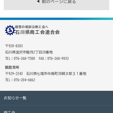
前のページに戻る
病気やケガで働けない場合の所得を補償（休業補償制
度）
全国商工会連合会会員福祉共済「がん」重点補償
経営の相談は商工会へ
万が一の「労働災害」と使用者賠償補償がセットの保険
石川県商工会連合会
（商工会の業務災害保険）
〒920-8203
海外での知財係争による経営リスクから皆様をお守りし
石川県金沢市鞍月2丁目20番地
ます（海外知財訴訟費用保険制度）
TEL：076-268-7300
FAX：076-268-9933
事業活動のリスクを全て備えた保険（ビジネス総合保
能登支所
険）
〒929-2243 石川県七尾市中島町河崎ヌ部３１番地
情報漏えいリスクの備えに（情報漏えい保険）
TEL：076-204-6862
商工会のサービス
お知らせ一覧
経理・記帳代行
商工会