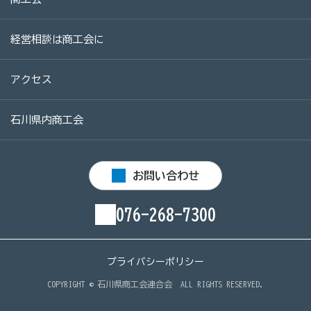
[商工会員限定]初期費用も月額料金も0円!「グーペ」な
ら、ホームページが無料で作れます。
経営相談は商工会に
メリットがいっぱい、労働保険事務
アクセス
商工会が扱う検定
全国商工会珠算検定試験
石川県内商工会
リテールマーケティング（販売士）検定試験
お問い合わせ
石川県内の商工会の支援事例
076-268-7300
行きます・聞きます・提案します そして伴走します～
商工会の支援事例～
プライバシーポリシー
会報「商工かが．のと」
COPYRIGHT ©
石川県商工会連合会
ALL RIGHTS RESERVED.