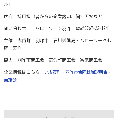
ル」
商工会の共済・保険
内容 採用担当者からの企業説明、個別面接など
一つの掛金で貯蓄・生命保障・融資の3つの備え（商工
問い合わせ ハローワーク羽咋 電話0767-22-1241
貯蓄共済）
主催 志賀町・羽咋市・石川労働局・ハローワーク七
死亡保険金(最高6千万円)の掛捨共済・福祉共済「生
尾・羽咋
命」保障
協力 羽咋市商工会・志賀町商工会・富来商工会
石川県中小企業共済協同組合(傷害共済・自動車事故費
用共済）
企業情報はこちら
04志賀町・羽咋市合同就職説明会・
従業員の退職金共済制度
面接会
経営者の退職金制度（小規模企業共済）
取引先の破たんによる連鎖倒産を防ぐ（中小企業倒産防
止共済）
海外PL保険(国内補償は、ビジネス総合保険へ）