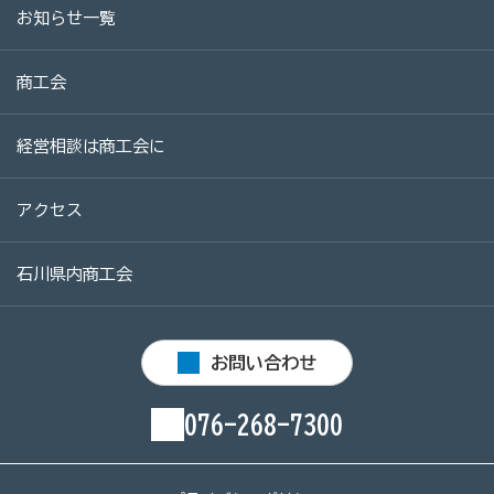
お知らせ一覧
病気やケガで働けない場合の所得を補償（休業補償制
度）
商工会
全国商工会連合会会員福祉共済「がん」重点補償
万が一の「労働災害」と使用者賠償補償がセットの保険
経営相談は商工会に
（商工会の業務災害保険）
海外での知財係争による経営リスクから皆様をお守りし
アクセス
ます（海外知財訴訟費用保険制度）
事業活動のリスクを全て備えた保険（ビジネス総合保
石川県内商工会
険）
情報漏えいリスクの備えに（情報漏えい保険）
お問い合わせ
商工会のサービス
076-268-7300
経理・記帳代行