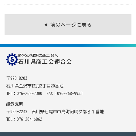
商工会の共済・保険
前のページに戻る
一つの掛金で貯蓄・生命保障・融資の3つの備え（商工
貯蓄共済）
死亡保険金(最高6千万円)の掛捨共済・福祉共済「生
経営の相談は商工会へ
命」保障
石川県商工会連合会
石川県中小企業共済協同組合(傷害共済・自動車事故費
用共済）
〒920-8203
石川県金沢市鞍月2丁目20番地
従業員の退職金共済制度
TEL：076-268-7300
FAX：076-268-9933
経営者の退職金制度（小規模企業共済）
能登支所
取引先の破たんによる連鎖倒産を防ぐ（中小企業倒産防
〒929-2243 石川県七尾市中島町河崎ヌ部３１番地
止共済）
TEL：076-204-6862
海外PL保険(国内補償は、ビジネス総合保険へ）