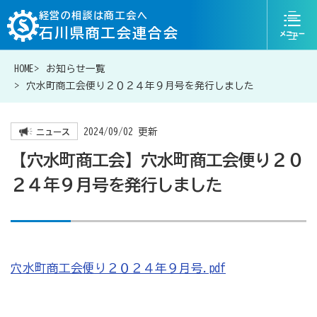
ニ
経営の相談は商工会へ
石川県商工会連合会
ュ
ー
HOME
お知らせ一覧
076-268-7300
お問い合わせ
穴水町商工会便り２０２４年９月号を発行しました
2024/09/02 更新
ニュース
【穴水町商工会】穴水町商工会便り２０
経営相談は商工会に
２４年９月号を発行しました
補助金・助成金一覧
商工会が扱う融資・金融制度
穴水町商工会便り２０２４年９月号.pdf
令和6年能登半島地震等災害に関する支援情報